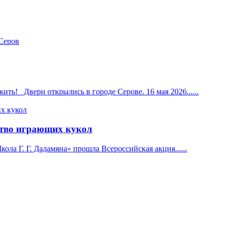
! Двери открылись в городе Серове. 16 мая 2026......
сство играющих кукол
ла Г. Г. Дадамяна» прошла Всероссийская акция......